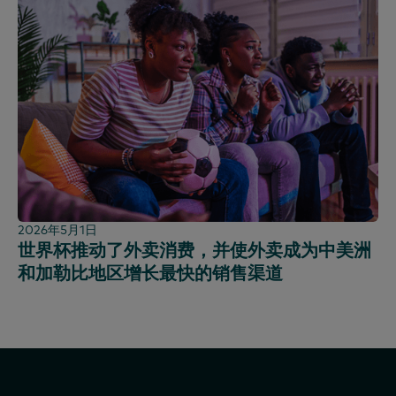
玻利维亚
消费者行为分析
法语
北美
服饰样组
巴西
营销效果
韩语
户外广告面板
中美洲
PanelVoice
葡萄牙语
汽油面板
智利
细分
西班牙语
购买样组
哥伦比亚
已加入工会
多米尼加共和国
科技与娱乐
厄瓜多尔
使用样组
埃及
埃塞俄比亚
2026年5月1日
法国
世界杯推动了外卖消费，并使外卖成为中美洲
和加勒比地区增长最快的销售渠道
加纳
全球
印度
印度尼西亚
爱尔兰