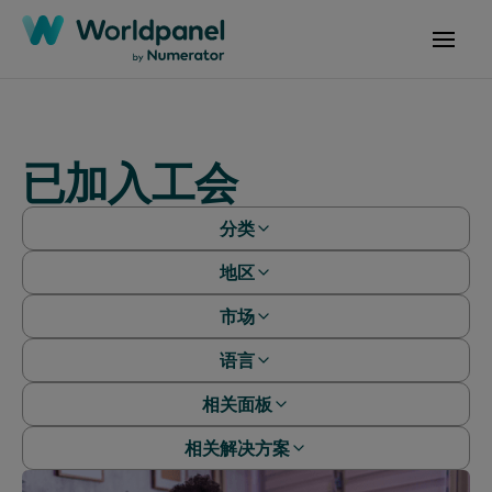
已加入工会
分类
地区
白皮书
网络研讨会
市场
非洲
案例研究
亚太地区
语言
阿尔及利亚
报告
欧洲
阿根廷
相关面板
文章
中文（简体）
全球
澳大利亚
中文（繁體）
相关解决方案
拉丁美洲
婴童样组
孟加拉国
英语
中东
美妆样组