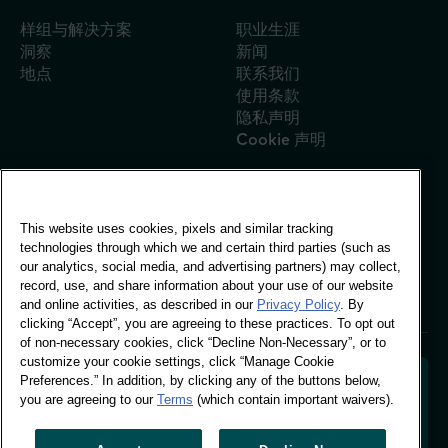
肯尼亚
样组与解决方案
职业生涯
韩国
洞察
新闻
中国大陆 (CN)
地点
联系我们
使用条款
中国大陆（英文）
隐私声明
马来西亚
Cookie 声明
墨西哥
摩洛哥
尼日利亚
This website uses cookies, pixels and similar tracking
全球办事处
秘鲁
technologies through which we and certain third parties (such as
Vivo Building, 30
our analytics, social media, and advertising partners) may collect,
Stamford St, London
菲律宾
record, use, and share information about your use of our website
London SE1 9LQ
and online activities, as described in our
Privacy Policy
. By
葡萄牙
T +44 (0)207 076 9000
clicking “Accept”, you are agreeing to these practices. To opt out
沙特阿拉伯
of non-necessary cookies, click “Decline Non-Necessary”, or to
customize your cookie settings, click “Manage Cookie
苏格兰
Preferences.” In addition, by clicking any of the buttons below,
南非
you are agreeing to our
Terms
(which contain important waivers).
深度洞察消费者，塑造品牌未来。把行为数据转化为可执
西班牙
行的消费者洞察，帮助品牌实现数据驱动增长。