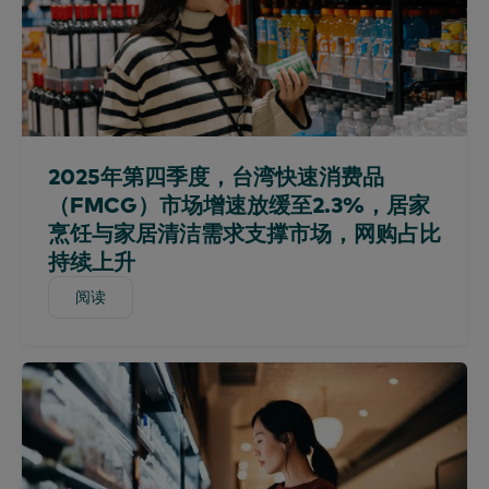
中美洲
PanelVoice
葡萄牙语
汽油面板
智利
细分
西班牙语
购买样组
哥伦比亚
已加入工会
多米尼加共和国
科技与娱乐
厄瓜多尔
使用样组
埃及
2025年第四季度，台湾快速消费品
（FMCG）市场增速放缓至2.3%，居家
埃塞俄比亚
烹饪与家居清洁需求支撑市场，网购占比
法国
持续上升
加纳
阅读
全球
阅读
印度
印度尼西亚
爱尔兰
肯尼亚
韩国