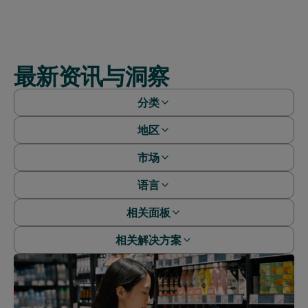
最新资讯与洞察
分类
地区
白皮书
网络研讨会
市场
非洲
案例研究
亚太地区
语言
阿尔及利亚
报告
欧洲
阿根廷
相关面板
文章
中文（简体）
全球
澳大利亚
中文（繁體）
相关解决方案
拉丁美洲
婴童样组
孟加拉国
英语
中东
美妆样组
玻利维亚
消费者行为分析
法语
北美
服饰样组
巴西
营销效果
韩语
户外广告面板