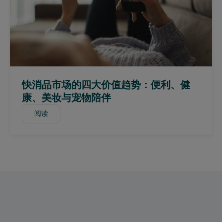
泰国
乌干达
英国与爱尔兰
阿拉伯联合酋长国
英国
美国
快消品市场的四大价值趋势：便利、健
越南
康、美妆与宠物陪伴
阅读
阅读