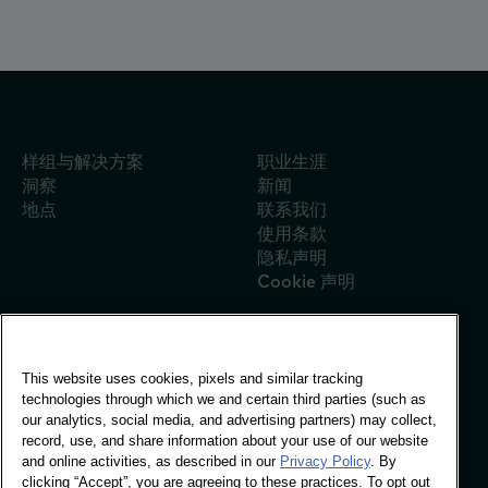
样组与解决方案
职业生涯
洞察
新闻
地点
联系我们
使用条款
隐私声明
Cookie 声明
This website uses cookies, pixels and similar tracking
全球办事处
technologies through which we and certain third parties (such as
Vivo Building, 30
our analytics, social media, and advertising partners) may collect,
Stamford St, London
record, use, and share information about your use of our website
London SE1 9LQ
and online activities, as described in our
Privacy Policy
. By
T +44 (0)207 076 9000
clicking “Accept”, you are agreeing to these practices. To opt out