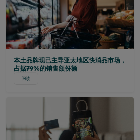
中国大陆 (CN)
中国大陆（英文）
马来西亚
墨西哥
摩洛哥
尼日利亚
本土品牌现已主导亚太地区快消品市场，
秘鲁
占据79%的销售额份额
菲律宾
葡萄牙
阅读
阅读
沙特阿拉伯
苏格兰
南非
西班牙
斯里兰卡
中国台湾